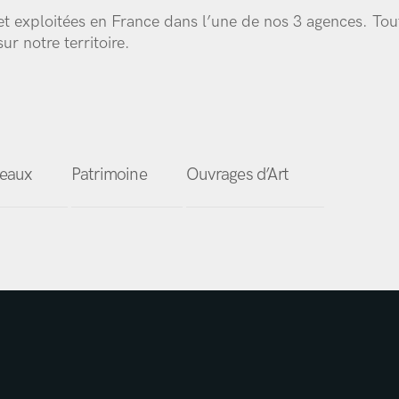
 et exploitées en France dans l’une de nos 3 agences. Tou
ur notre territoire.
eaux
Patrimoine
Ouvrages d’Art