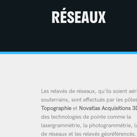
RÉSEAUX
Les relevés de réseaux, qu’ils soient aé
souterrains, sont effectués par les pôle
Topographie
et
Novatlas Acquisitions 3
des technologies de pointe comme la
lasergrammétrie, la photogrammétrie, l
de réseaux et les relevés géoréférencés