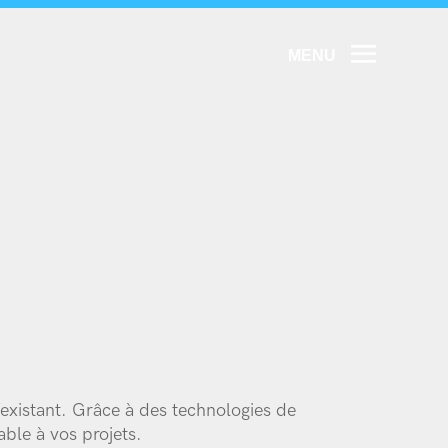
M
E
N
U
M
E
N
U
UEIL
AINES
VICES
ÉRENCES
ROPOS
TACT
l’existant. Grâce à des technologies de
able à vos projets.