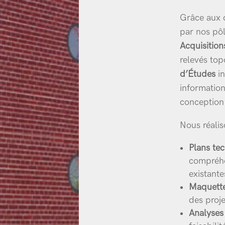
Grâce aux 
par nos pô
Acquisitio
relevés top
d’Études
in
information
conception 
Nous réalis
Plans te
compréhe
existante
Maquette
des proj
Analyses