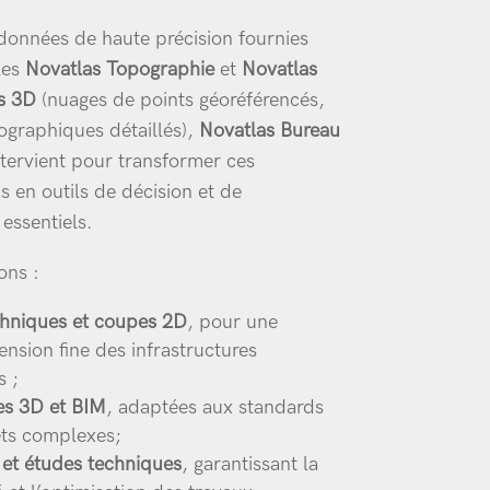
données de haute précision fournies
les
Novatlas Topographie
et
Novatlas
ns 3D
(nuages de points géoréférencés,
ographiques détaillés),
Novatlas Bureau
tervient pour transformer ces
s en outils de décision et de
essentiels.
ons :
chniques et coupes 2D
, pour une
nsion fine des infrastructures
s ;
s 3D et BIM
, adaptées aux standards
ets complexes;
 et études techniques
, garantissant la