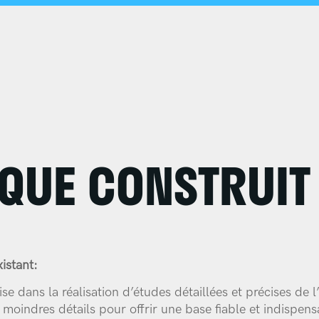
ACC
DOM
SER
 QUE CONSTRUIT
RÉF
A P
CON
istant:
se dans la réalisation d’études détaillées et précises de 
moindres détails pour offrir une base fiable et indispens