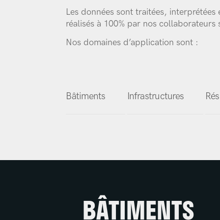
Les données sont traitées, interprétées
réalisés à 100% par nos collaborateurs s
Nos domaines d’application sont :
Bâtiments
Infrastructures
Rés
BÂTIMENTS