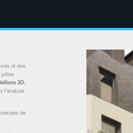
ncés et des
 pôles
sitions 3D
,
s l’analyse
 précises de