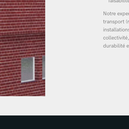
faisabili
Notre exper
transport (
installatio
collectivit
durabilité 