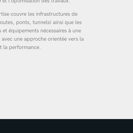
té et l’optimisation des travaux.
tise couvre les infrastructures de
routes, ponts, tunnels) ainsi que les
ns et équipements nécessaires à une
é, avec une approche orientée vers la
et la performance.