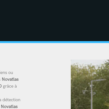
riens ou
s
Novatlas
D
grâce à
a détection
.
Novatlas