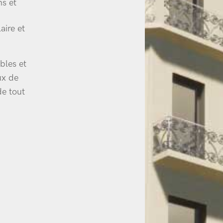
ns et
aire et
ables et
ux de
de tout